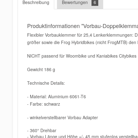
Beschreibung
Bewertungen
6
Produktinformationen "Vorbau-Doppelklemm
Flexibler Vorbauklemmer für 25,4 Lenkerklemmungen: D
größer sowie die Frog Hybridbikes (nicht FrogMTB) den Len
NICHT passend für Woombike und Kaniabikes Citybikes
Gewicht 186 g
Technische Details:
- Material: Aluminium 6061-T6
- Farbe: schwarz
- winkelverstellbarer Vorbau Adapter
- 360° Drehbar
- Vorbau Länge und Höhe +/- 45 mm stufenlos verstellba