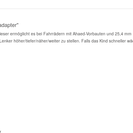
adapter"
ieser ermöglicht es bei Fahrrädern mit Ahaed-Vorbauten und 25,4 mm
ker höher/tiefer/näher/weiter zu stellen. Falls das Kind schneller wäch
r