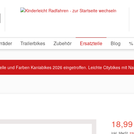
rräder
Trailerbikes
Zubehör
Ersatzteile
Blog
%
elle und Farben Kaniabikes 2026 eingetroffen. Leichte Citybikes mit N
18,99
inkl. MwSt.
zz