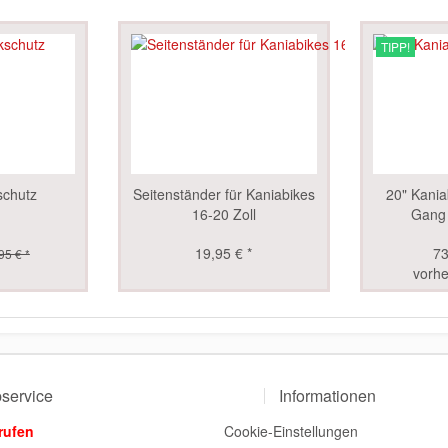
TIPP!
schutz
Seitenständer für Kaniabikes
20" Kania
16-20 Zoll
Gang
19,95 € *
73
95 € *
vorhe
service
Informationen
rufen
Cookie-Einstellungen