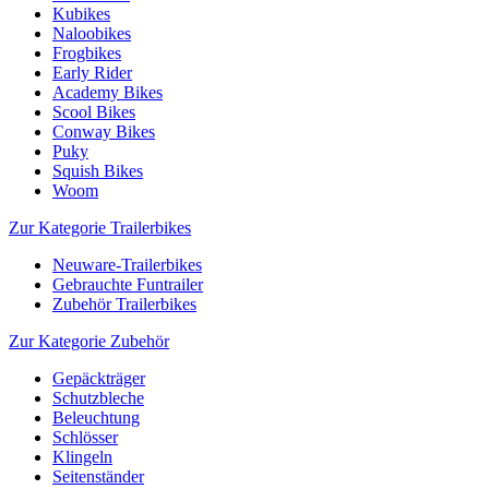
Kubikes
Naloobikes
Frogbikes
Early Rider
Academy Bikes
Scool Bikes
Conway Bikes
Puky
Squish Bikes
Woom
Zur Kategorie Trailerbikes
Neuware-Trailerbikes
Gebrauchte Funtrailer
Zubehör Trailerbikes
Zur Kategorie Zubehör
Gepäckträger
Schutzbleche
Beleuchtung
Schlösser
Klingeln
Seitenständer