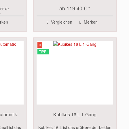
EUR/Monat bei 12 Monaten Mietdauer
ab 119,40 € *
=...
00 € *
*
rken
Vergleichen
Merken
TIPP!
utomatik
Kubikes 16 L 1-Gang
mall ist das
Kubikes 16 L ist das größere der beiden