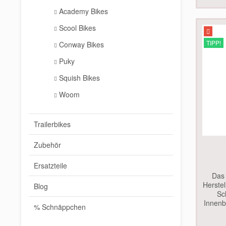
Academy Bikes
Scool Bikes
TIPP!
Conway Bikes
Puky
Squish Bikes
Woom
Trailerbikes
Zubehör
Ersatzteile
Das 
Herstel
Blog
Sc
Innenb
% Schnäppchen
geei
Waage