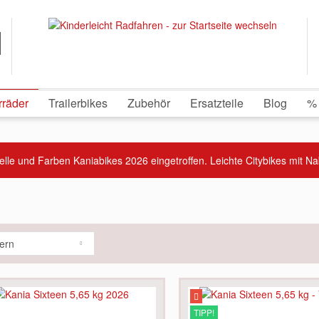
rräder
Trailerbikes
Zubehör
Ersatzteile
Blog
%
elle und Farben Kaniabikes 2026 eingetroffen. Leichte Citybikes mit N
tern
TIPP!