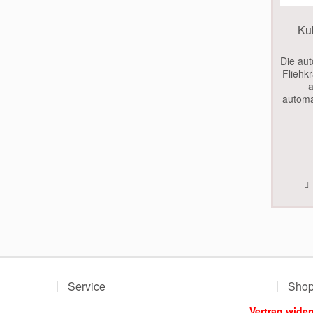
Ku
Die aut
Fliehk
a
automa
Rüc
Unt
Service
Shop
Vertrag wider