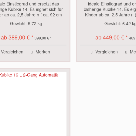
ale Einstiegrad und ersetzt das
ideale Einstiegrad und er
rige Kubike 14. Es eignet sich für
bisherige Kubike 14. Es eig
er ab ca. 2,5 Jahre n ( ca. 92 cm
Kinder ab ca. 2,5 Jahre n 
größe und 37 cm Innenbeinlänge)
Körpergröße und 37 cm Inn
Gewicht:
5.72 kg
Gewicht:
6.42 k
nline bestellbar ist, ist im Laden
Die automatische 2
zur...
Nabenschaltung ist ei
ab 389,00 € *
ab 449,00 € *
399,00 € *
469,
Vergleichen
Merken
Vergleichen
Me