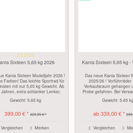
ania Sixteen 5,65 kg 2026
Kania Sixteen 5,65 kg - 
e Kania Sixteen Modelljahr 2026 !
Das neue Kania Sixteen M
he Farben! Das leichte Sportrad für
2025/26 ! Vorführräder 
einsten mit nur 5,65 kg Gewicht. Ab
Verkaufsraum gehangen u
3 Jahren, extra schlanker Lenker,
Probe gefahren. Bei Versa
onomisch gebeugte Sitzpostion
nicht Originalkarton! Wen
Gewicht:
5.65 kg
Gewicht:
5.65 k
ütterungen werden viel von den...
dann minimale Nutzungss
leichte Sportrad für d
399,00 € *
ab 339,00 € *
429,95 € *
399,
Vergleichen
Merken
Vergleichen
Me