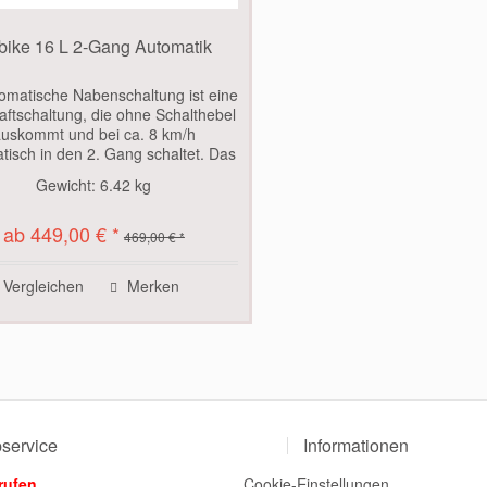
bike 16 L 2-Gang Automatik
omatische Nabenschaltung ist eine
raftschaltung, die ohne Schalthebel
uskommt und bei ca. 8 km/h
tisch in den 2. Gang schaltet. Das
kschalten erfolgt vice versa bei
Gewicht:
6.42 kg
erschreitung der ca. 8 km/h und
kurze...
ab 449,00 € *
469,00 € *
Vergleichen
Merken
service
Informationen
rufen
Cookie-Einstellungen