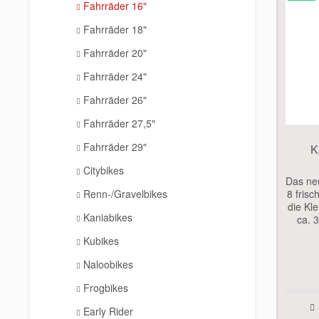
Fahrräder 16"
Fahrräder 18"
Fahrräder 20"
Fahrräder 24"
Fahrräder 26"
Fahrräder 27,5"
Fahrräder 29"
K
Citybikes
Das neu
Renn-/Gravelbikes
8 frisc
die Kl
Kaniabikes
ca. 
erg
Kubikes
(Ersch
Naloobikes
Frogbikes
Early Rider