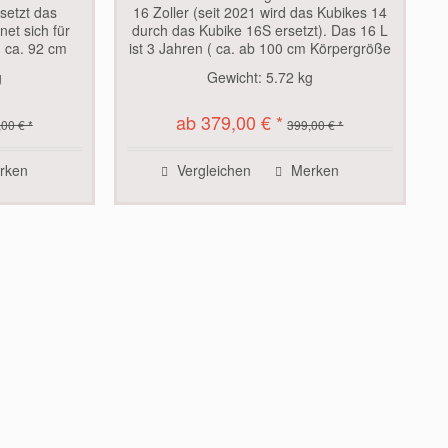
setzt das
16 Zoller (seit 2021 wird das Kubikes 14
net sich für
durch das Kubike 16S ersetzt). Das 16 L
( ca. 92 cm
ist 3 Jahren ( ca. ab 100 cm Körpergröße
enbeinlänge)
/ 40 cm Innenbeinlänge ) nutzbar. Es ist
g
Gewicht:
5.72 kg
-Gang
nur minimal schwerer als das Kania...
ne...
ab 379,00 € *
00 € *
399,00 € *
rken
Vergleichen
Merken