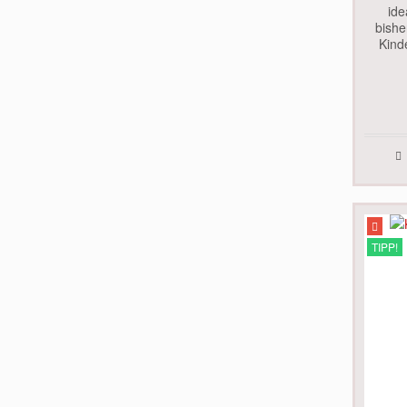
ide
bishe
Kind
Körper
Was o
TIPP!