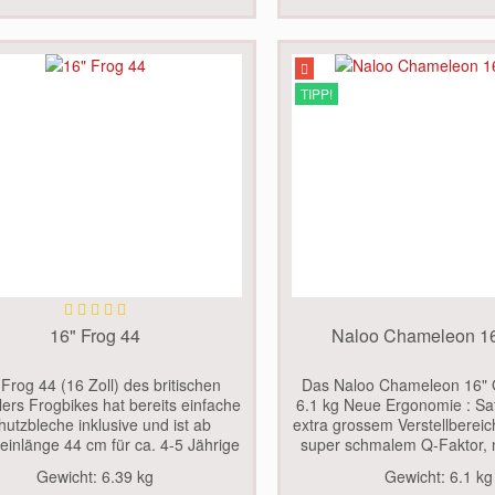
TIPP!
16" Frog 44
Naloo Chameleon 1
Frog 44 (16 Zoll) des britischen
Das Naloo Chameleon 16" 
lers Frogbikes hat bereits einfache
6.1 kg Neue Ergonomie : Sat
hutzbleche inklusive und ist ab
extra grossem Verstellbereic
einlänge 44 cm für ca. 4-5 Jährige
super schmalem Q-Faktor,
gnet. Nur 6,39 Kilo (laut unserer
Lenker mit 12° Biegung für 
Gewicht:
6.39 kg
Gewicht:
6.1 kg
 ohne Pedalen) bei einem super
Handstellung Schraubgriffe 