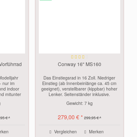
Vorführrad
Conway 16" MS160
odelljahr
Das Einstiegsrad in 16 Zoll. Niedriger
- nur im
Einstieg (ab Innenbeinlänge ca. 45 cm
nd indoor
geeignet), verstellbarer (kippbar) hoher
nd mitunter
Lenker. Seitenständer inklusive.
n überhaupt
Speichenreflektoren und Klingel ebenfalls.
g
Gewicht:
7 kg
puren. Das
Kettenschutzhülle inklusive (anfangs
ie...
etwas...
279,00 € *
95 € *
299,95 € *
rken
Vergleichen
Merken