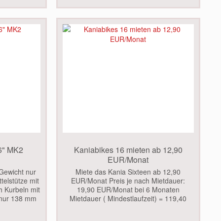
6" MK2
Kaniabikes 16 mieten ab 12,90
EUR/Monat
Gewicht nur
Miete das Kania Sixteen ab 12,90
telstütze mit
EUR/Monat Preis je nach Mietdauer:
h Kurbeln mit
19,90 EUR/Monat bei 6 Monaten
 nur 138 mm
Mietdauer ( Mindestlaufzeit) = 119,40
ergonomische
EUR 18,90 EUR/Monat bei 9 Monaten
mit extra...
Mietdauer = 170,10 EUR 16,90