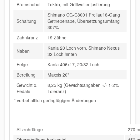
Bremshebel
Tektro, mit Griffweitenjustierung
Shimano CG-C8001 Freilauf 8-Gang
Schaltung
Getriebenabe, Übersetzungsumfang
307%
Zahnkranz
19 Zähne
Kania 20 Loch vorn, Shimano Nexus
Naben
32 Loch hinten
Felge
Kania 406x17, 20/32 Loch
Bereifung
Maxxis 20"
Gewicht o.
8,25 kg (Gewichtsangaben +/- 1-2%
Pedale
Toleranz)
* vorbehaltlich geringfügigen Änderungen
Sitzrohrlänge
270 
Oberrohrlänge horizontal
452 