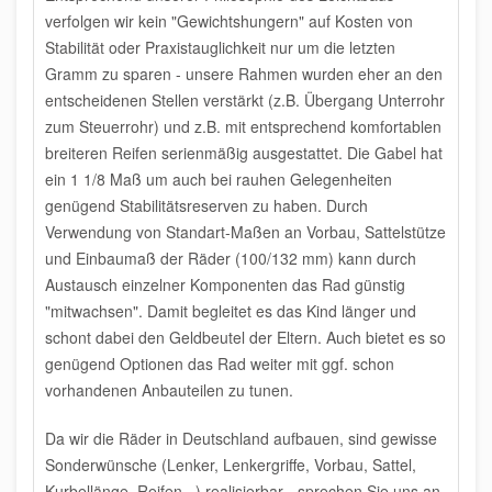
verfolgen wir kein "Gewichtshungern" auf Kosten von
Stabilität oder Praxistauglichkeit
nur um die letzten
Gramm zu sparen - unsere Rahmen wurden eher an den
entscheidenen Stellen verstärkt (z.B. Übergang Unterrohr
zum Steuerrohr) und z.B. mit entsprechend komfortablen
breiteren Reifen serienmäßig ausgestattet. Die Gabel hat
ein 1 1/8 Maß um auch bei rauhen Gelegenheiten
genügend Stabilitätsreserven zu haben. Durch
Verwendung von Standart-Maßen an Vorbau, Sattelstütze
und Einbaumaß der Räder (100/132 mm) kann durch
Austausch einzelner Komponenten das Rad günstig
"mitwachsen". Damit begleitet es das Kind länger und
schont dabei den Geldbeutel der Eltern. Auch bietet es so
genügend Optionen das Rad weiter mit ggf. schon
vorhandenen Anbauteilen zu tunen.
Da wir die Räder in Deutschland aufbauen, sind gewisse
Sonderwünsche (Lenker, Lenkergriffe, Vorbau, Sattel,
Kurbellänge, Reifen...) realisierbar - sprechen Sie uns an