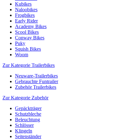
Kubikes
Naloobikes
Frogbikes
Early Rider
Academy Bikes
Scool Bikes
Conway Bikes
Puky
Squish Bikes
Woom
Zur Kategorie Trailerbikes
Neuware-Trailerbikes
Gebrauchte Funtrailer
Zubehör Trailerbikes
Zur Kategorie Zubehör
Gepäckträger
Schutzbleche
Beleuchtung
Schlösser
Klingeln
Seitenständer