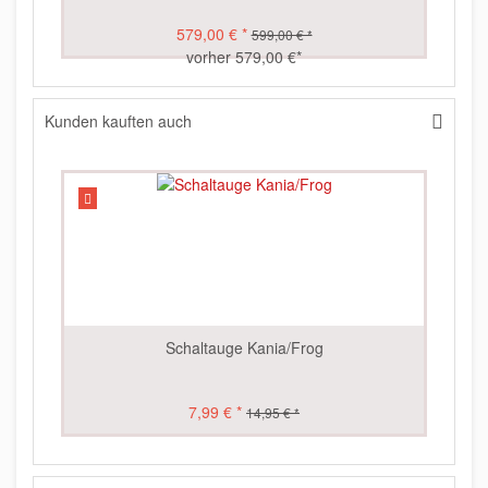
579,00 € *
599,00 € *
vorher 579,00 €*
Kunden kauften auch
Schaltauge Kania/Frog
Ku
7,99 € *
14,95 € *